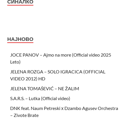
СИНАЛКО
НАЈНОВО
JOCE PANOV – Ajmo na more (Official video 2025
Leto)
JELENA ROZGA – SOLO IGRACICA (OFFICIAL
VIDEO 2012) HD
JELENA TOMAŠEVIĆ – NE ŽALIM
S.A.R.S. – Lutka (Official video)
DNK feat. Naum Petreski х Dzambo Agusev Orchestra
– Zivote Brate