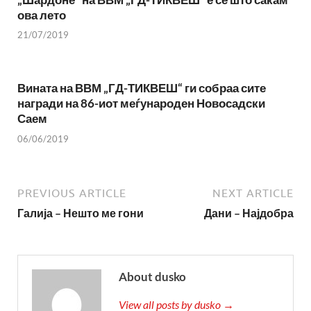
ова лето
21/07/2019
Вината на ВВМ „ГД-ТИКВЕШ“ ги собраа сите
награди на 86-иот меѓународен Новосадски
Саем
06/06/2019
PREVIOUS ARTICLE
NEXT ARTICLE
Галија – Нешто ме гони
Дани – Најдобра
About dusko
View all posts by dusko →