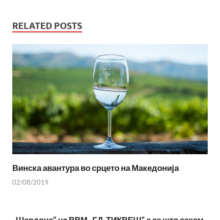
RELATED POSTS
Винска авантура во срцето на Македонија
02/08/2019
„Шардоне“ на ВВМ „ГД-ТИКВЕШ“ е се што сакам