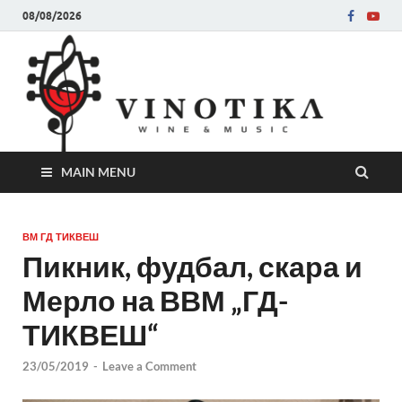
08/08/2026
Ви
Во слу
на нег
величе
Винот
MAIN MENU
ВМ ГД ТИКВЕШ
Пикник, фудбал, скара и
Мерло на ВВМ „ГД-
ТИКВЕШ“
23/05/2019
-
Leave a Comment