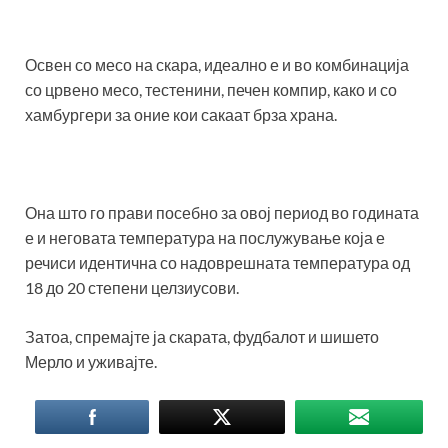
Освен со месо на скара, идеално е и во комбинација
со црвено месо, тестенини, печен компир, како и со
хамбургери за оние кои сакаат брза храна.
Она што го прави посебно за овој период во годината
е и неговата температура на послужување која е
речиси идентична со надоврешната температура од
18 до 20 степени целзиусови.
Затоа, спремајте ја скарата, фудбалот и шишето
Мерло и уживајте.