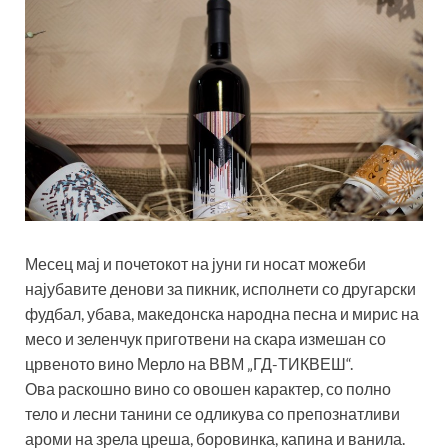
Месец мај и почетокот на јуни ги носат можеби
најубавите денови за пикник, исполнети со другарски
фудбал, убава, македонска народна песна и мирис на
месо и зеленчук приготвени на скара измешан со
црвеното вино Мерло на ВВМ „ГД-ТИКВЕШ“.
Ова раскошно вино со овошен карактер, со полно
тело и лесни танини се одликува со препознатливи
ароми на зрела цреша, боровинка, капина и ванила.