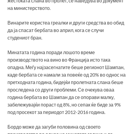
жестоката слана во пролет, се наведува во документ
на министерството.
Винарите користеа греалки и други средства во обид
да ја спасат бербата во април, кога се случи
студениот бран.
Минатата година поради лошото време
производството на вино во Франција исто така
опадна. Меѓу најзасегнатите беше регионот Шампан,
каде бербата се намали за повеќе од 20% во однос на
претходната година, бидејќи пролетната слана беше
проследена со други проблеми. Се очекува оваа
година бербата во Шампан да се опорави малку,
забележувајќи пораст од 8%, но сепак ќе биде за 9%
под просекот за периодот 2012-2016 година.
Бордо може да загуби половина од своето