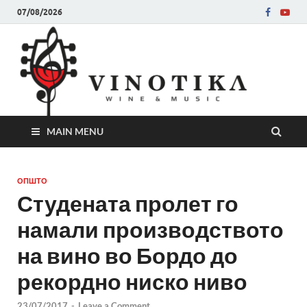
07/08/2026
Ви
Во слу
на нег
величе
Винот
MAIN MENU
ОПШТО
Студената пролет го
намали производството
на вино во Бордо до
рекордно ниско ниво
23/07/2017
-
Leave a Comment