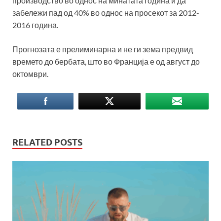
производство во однос на минатата година и да
забележи пад од 40% во однос на просекот за 2012-
2016 година.
Прогнозата е прелиминарна и не ги зема предвид
времето до бербата, што во Франција е од август до
октомври.
RELATED POSTS