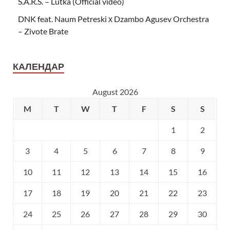
S.A.R.S. – Lutka (Official video)
DNK feat. Naum Petreski х Dzambo Agusev Orchestra
– Zivote Brate
КАЛЕНДАР
August 2026
M
T
W
T
F
S
S
1
2
3
4
5
6
7
8
9
10
11
12
13
14
15
16
17
18
19
20
21
22
23
24
25
26
27
28
29
30