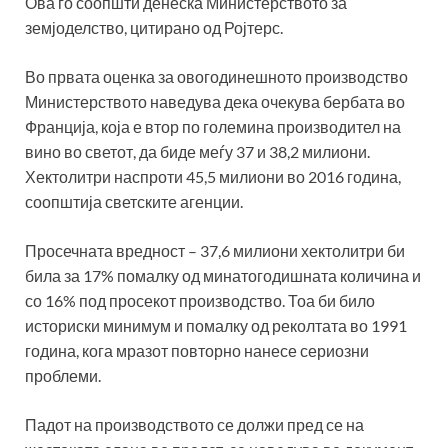
Ова го соопшти денеска Министерството за
земјоделство, цитирано од Ројтерс.
Во првата оценка за овогодинешното производство
Министерството наведува дека очекува бербата во
Франција, која е втор по големина производител на
вино во светот, да биде меѓу 37 и 38,2 милиони.
Хектолитри наспроти 45,5 милиони во 2016 година,
соопштија светските агенции.
Просечната вредност – 37,6 милиони хектолитри би
била за 17% помалку од минатогодишната количина и
со 16% под просекот производство. Тоа би било
историски минимум и помалку од реколтата во 1991
година, кога мразот повторно нанесе сериозни
проблеми.
Падот на производството се должи пред се на