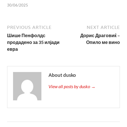
30/06/2025
PREVIOUS ARTICLE
NEXT ARTICLE
Шише Пенфолдс
Дорис Драговиќ –
продадено за 35 илјади
Опило ме вино
евра
About dusko
View all posts by dusko →