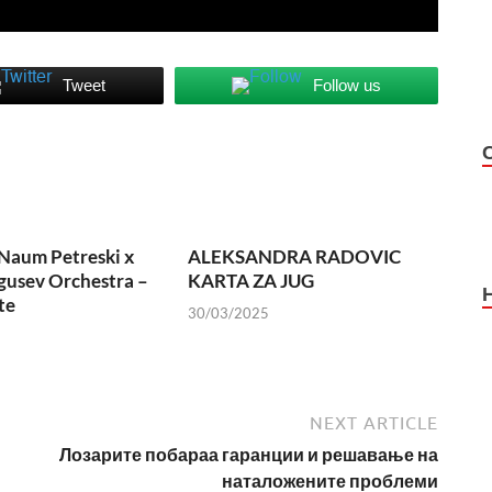
Tweet
Follow us
Naum Petreski х
ALEKSANDRA RADOVIC
usev Orchestra –
KARTA ZA JUG
te
30/03/2025
NEXT ARTICLE
Лозарите побараа гаранции и решавање на
наталожените проблеми