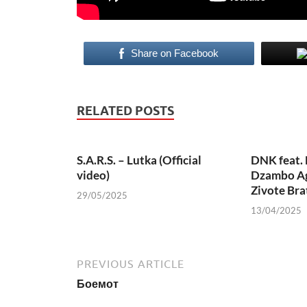
Share on Facebook
RELATED POSTS
S.A.R.S. – Lutka (Official
DNK feat. 
video)
Dzambo Ag
Zivote Bra
29/05/2025
13/04/2025
PREVIOUS ARTICLE
Боемот