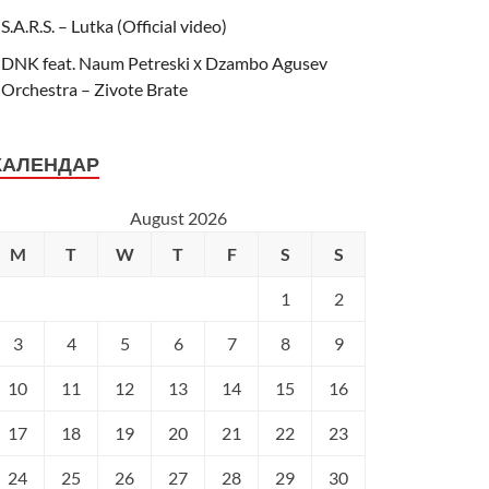
S.A.R.S. – Lutka (Official video)
DNK feat. Naum Petreski х Dzambo Agusev
Orchestra – Zivote Brate
КАЛЕНДАР
August 2026
M
T
W
T
F
S
S
1
2
3
4
5
6
7
8
9
10
11
12
13
14
15
16
17
18
19
20
21
22
23
24
25
26
27
28
29
30