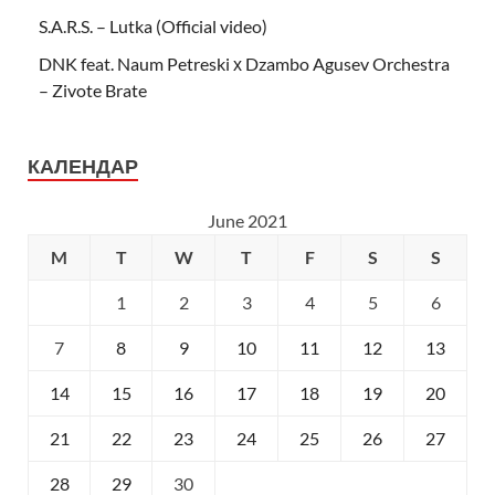
S.A.R.S. – Lutka (Official video)
DNK feat. Naum Petreski х Dzambo Agusev Orchestra
– Zivote Brate
КАЛЕНДАР
June 2021
M
T
W
T
F
S
S
1
2
3
4
5
6
7
8
9
10
11
12
13
14
15
16
17
18
19
20
21
22
23
24
25
26
27
28
29
30