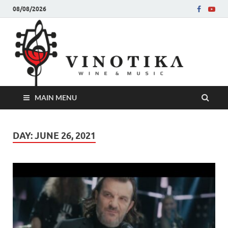
08/08/2026
Ви
Во слу
на нег
величе
Винот
MAIN MENU
DAY:
JUNE 26, 2021