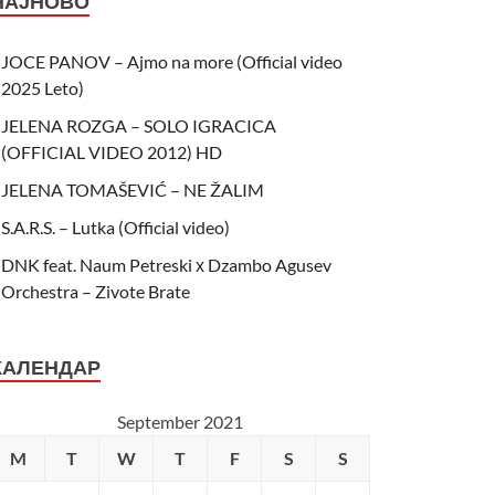
НАЈНОВО
JOCE PANOV – Ajmo na more (Official video
2025 Leto)
JELENA ROZGA – SOLO IGRACICA
(OFFICIAL VIDEO 2012) HD
JELENA TOMAŠEVIĆ – NE ŽALIM
S.A.R.S. – Lutka (Official video)
DNK feat. Naum Petreski х Dzambo Agusev
Orchestra – Zivote Brate
КАЛЕНДАР
September 2021
M
T
W
T
F
S
S