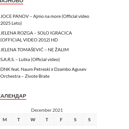
НАЈНОВО
JOCE PANOV – Ajmo na more (Official video
2025 Leto)
JELENA ROZGA – SOLO IGRACICA
(OFFICIAL VIDEO 2012) HD
JELENA TOMAŠEVIĆ – NE ŽALIM
S.A.R.S. – Lutka (Official video)
DNK feat. Naum Petreski х Dzambo Agusev
Orchestra – Zivote Brate
КАЛЕНДАР
December 2021
M
T
W
T
F
S
S