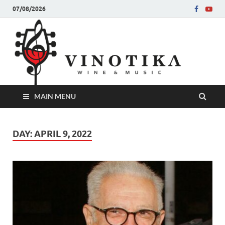
07/08/2026
Ви
Во слу
на нег
величе
Винот
MAIN MENU
DAY:
APRIL 9, 2022