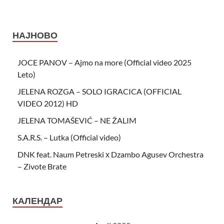
НАЈНОВО
JOCE PANOV – Ajmo na more (Official video 2025
Leto)
JELENA ROZGA – SOLO IGRACICA (OFFICIAL
VIDEO 2012) HD
JELENA TOMAŠEVIĆ – NE ŽALIM
S.A.R.S. – Lutka (Official video)
DNK feat. Naum Petreski х Dzambo Agusev Orchestra
– Zivote Brate
КАЛЕНДАР