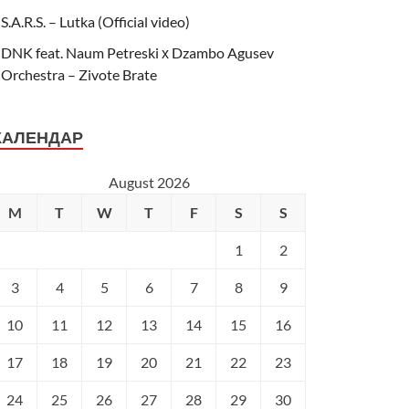
S.A.R.S. – Lutka (Official video)
DNK feat. Naum Petreski х Dzambo Agusev
Orchestra – Zivote Brate
КАЛЕНДАР
August 2026
M
T
W
T
F
S
S
1
2
3
4
5
6
7
8
9
10
11
12
13
14
15
16
17
18
19
20
21
22
23
24
25
26
27
28
29
30