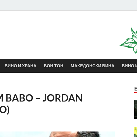
Винотика
Во служба на неговото величество, Виното
ВИНО И ХРАНА
БОН ТОН
МАКЕДОНСКИ ВИНА
ВИНО 
M BABO – JORDAN
O)