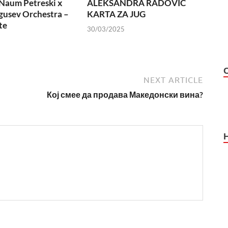
Naum Petreski х
ALEKSANDRA RADOVIC
usev Orchestra –
KARTA ZA JUG
te
30/03/2025
NEXT ARTICLE
Кој смее да продава Македонски вина?