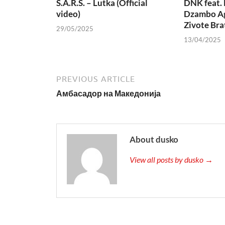
S.A.R.S. – Lutka (Official
DNK feat. 
video)
Dzambo Ag
Zivote Bra
29/05/2025
13/04/2025
PREVIOUS ARTICLE
Амбасадор на Македонија
About dusko
View all posts by dusko →