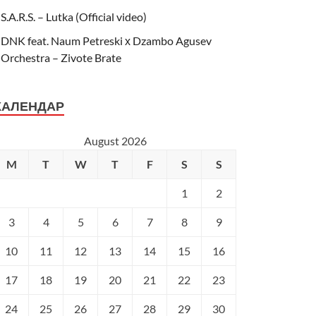
S.A.R.S. – Lutka (Official video)
DNK feat. Naum Petreski х Dzambo Agusev
Orchestra – Zivote Brate
КАЛЕНДАР
August 2026
M
T
W
T
F
S
S
1
2
3
4
5
6
7
8
9
10
11
12
13
14
15
16
17
18
19
20
21
22
23
24
25
26
27
28
29
30