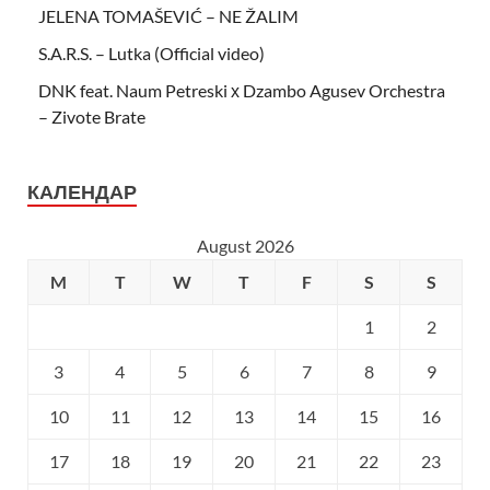
JELENA TOMAŠEVIĆ – NE ŽALIM
S.A.R.S. – Lutka (Official video)
DNK feat. Naum Petreski х Dzambo Agusev Orchestra
– Zivote Brate
КАЛЕНДАР
August 2026
M
T
W
T
F
S
S
1
2
3
4
5
6
7
8
9
10
11
12
13
14
15
16
17
18
19
20
21
22
23