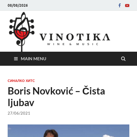
08/08/2026
Ви
Во слу
на нег
величе
Винот
MAIN MENU
СИНАЛКО ХИТС
Boris Novković – Čista
ljubav
27/06/2021