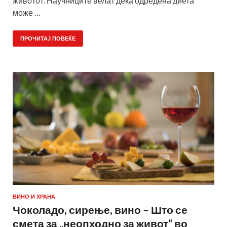
животот. Научниците велат дека одредена диета
може …
ПРОЧИТАЈ ПОВЕЌЕ
ВИНО И ХРАНА
Чоколадо, сирење, вино – Што се
смета за „неопходно за живот“ во