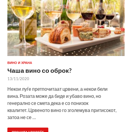
ВИНО И ХРАНА
Чаша вино со оброк?
13/11/2020
Некои луѓе претпочитаат црвени, а некои бели
вина. Розата може да биде и убаво вино, но
генерално се смета дека е со понизок
квалитет. Црвеното вино го зголемува притисокот,
затоа не се …