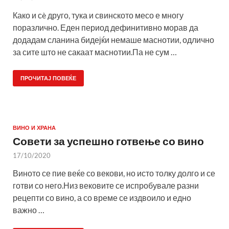
Како и сè друго, тука и свинското месо е многу
поразлично. Еден период дефинитивно морав да
додадам сланина бидејќи немаше маснотии, одлично
за сите што не сакаат маснотии.Па не сум …
ПРОЧИТАЈ ПОВЕЌЕ
ВИНО И ХРАНА
Совети за успешно готвење со вино
17/10/2020
Виното се пие веќе со векови, но исто толку долго и се
готви со него.Низ вековите се испробувале разни
рецепти со вино, а со време се издвоило и едно
важно …