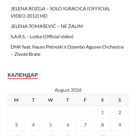
JELENA ROZGA – SOLO IGRACICA (OFFICIAL
VIDEO 2012) HD
JELENA TOMAŠEVIĆ – NE ŽALIM
S.A.R.S. – Lutka (Official video)
DNK feat. Naum Petreski х Dzambo Agusev Orchestra
– Zivote Brate
КАЛЕНДАР
August 2026
M
T
W
T
F
S
S
1
2
3
4
5
6
7
8
9