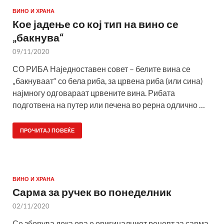
ВИНО И ХРАНА
Кое јадење со кој тип на вино се
„бакнува“
09/11/2020
СО РИБА Наједноставен совет – белите вина се
„бакнуваат“ со бела риба, за црвена риба (или сина)
најмногу одговараат црвените вина. Рибата
подготвена на путер или печена во рерна одлично …
ПРОЧИТАЈ ПОВЕЌЕ
ВИНО И ХРАНА
Сарма за ручек во понеделник
02/11/2020
Се зборува дека ова е оригиналниот рецепт за сарма