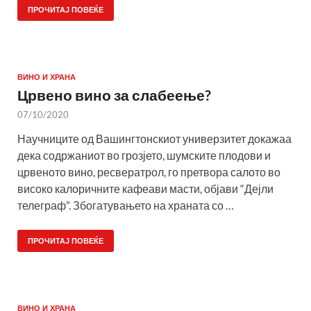
ПРОЧИТАЈ ПОВЕЌЕ
ВИНО И ХРАНА
Црвено вино за слабеење?
07/10/2020
Научниците од Вашингтонскиот универзитет докажаа
дека содржаниот во грозјето, шумските плодови и
црвеното вино, ресвератрол, го претвора салото во
високо калоричните кафеави масти, објави “Дејли
телеграф”. Збогатувањето на храната со …
ПРОЧИТАЈ ПОВЕЌЕ
ВИНО И ХРАНА