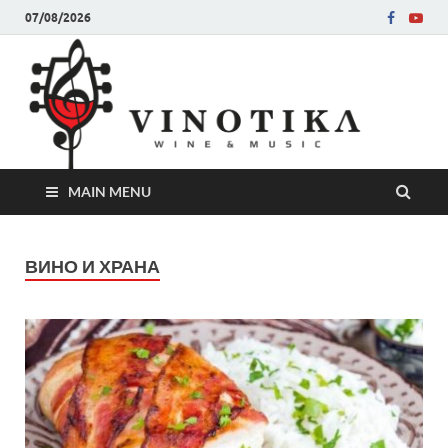
07/08/2026
Ви
Во слу
на нег
величе
Винот
MAIN MENU
ВИНО И ХРАНА