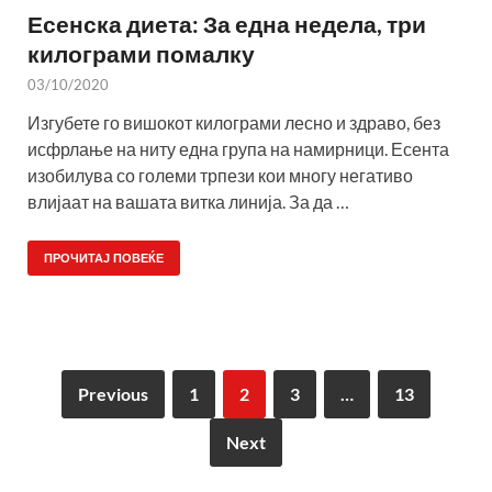
Есенска диета: За една недела, три
килограми помалку
03/10/2020
Изгубете го вишокот килограми лесно и здраво, без
исфрлање на ниту една група на намирници. Есента
изобилува со големи трпези кои многу негативо
влијаат на вашата витка линија. За да …
ПРОЧИТАЈ ПОВЕЌЕ
Previous
1
2
3
…
13
Next