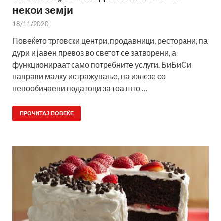
некои земји
18/11/2020
Повеќето трговски центри, продавници, ресторани, па
дури и јавен превоз во светот се затворени, а
функционираат само потребните услуги. БиБиСи
направи малку истражување, па излезе со
невообичаени податоци за тоа што …
ПРОЧИТАЈ ПОВЕЌЕ