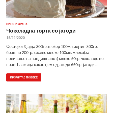
ВИНО И ХРАНА
Чоколадна торта со јагоди
15/11/2020
Состојки 3 јајца 300гр. шеќер 100мл. зејтин 300гр.
брашно 200гр. кисело млеко 100мл. млеко(за
поливање на пандишпанот) млеко 50гр. чоколадо во
прав 1 лажица какао џем од јагоди 650гр. јагоди …
ПРОЧИТАЈ ПОВЕЌЕ