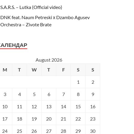
S.A.R.S. – Lutka (Official video)
DNK feat. Naum Petreski х Dzambo Agusev
Orchestra – Zivote Brate
КАЛЕНДАР
August 2026
M
T
W
T
F
S
S
1
2
3
4
5
6
7
8
9
10
11
12
13
14
15
16
17
18
19
20
21
22
23
24
25
26
27
28
29
30