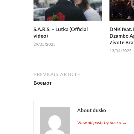
S.A.R.S. – Lutka (Official
DNK feat. 
video)
Dzambo Ag
Zivote Bra
29/05/2025
13/04/2025
PREVIOUS ARTICLE
Боемот
About dusko
View all posts by dusko →