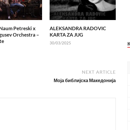
Naum Petreski х
ALEKSANDRA RADOVIC
usev Orchestra –
KARTA ZA JUG
te
30/03/2025
NEXT ARTICLE
Моја библијска Македонија