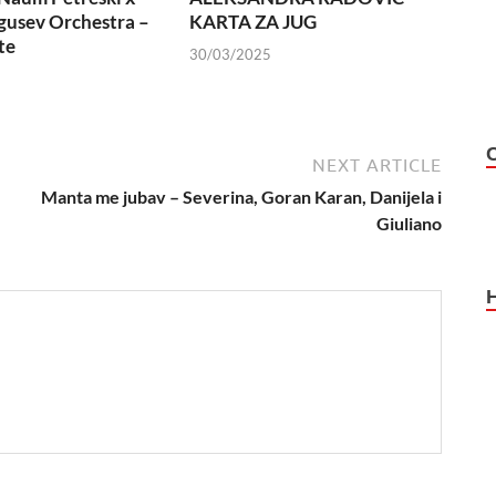
usev Orchestra –
KARTA ZA JUG
te
30/03/2025
NEXT ARTICLE
Manta me jubav – Severina, Goran Karan, Danijela i
Giuliano