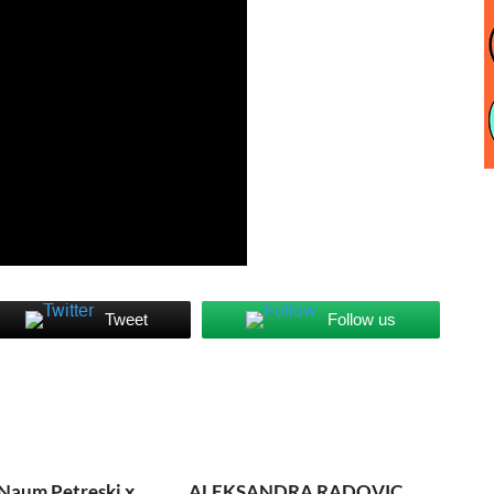
Tweet
Follow us
Naum Petreski х
ALEKSANDRA RADOVIC