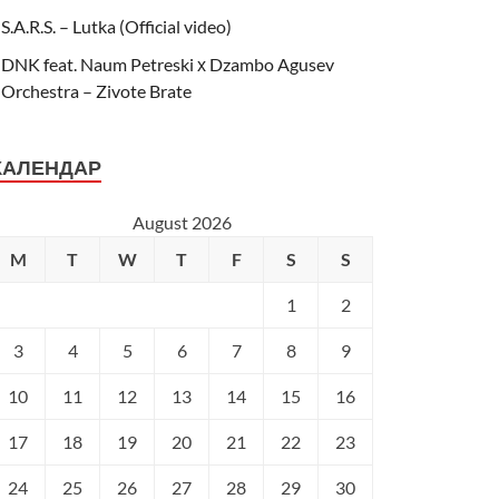
S.A.R.S. – Lutka (Official video)
DNK feat. Naum Petreski х Dzambo Agusev
Orchestra – Zivote Brate
КАЛЕНДАР
August 2026
M
T
W
T
F
S
S
1
2
3
4
5
6
7
8
9
10
11
12
13
14
15
16
17
18
19
20
21
22
23
24
25
26
27
28
29
30