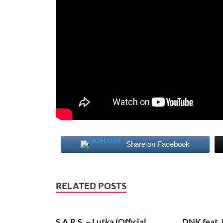
Share on Facebook
RELATED POSTS
S.A.R.S. – Lutka (Official
DNK feat. 