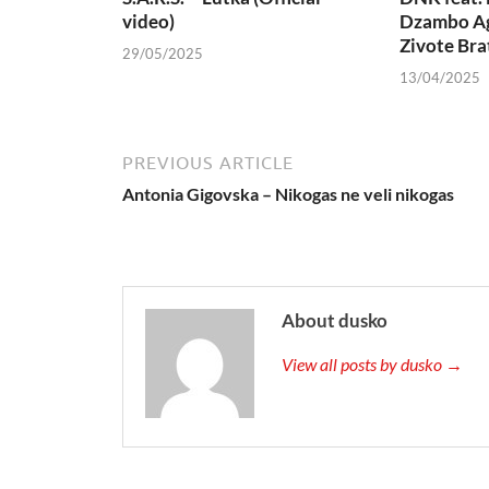
video)
Dzambo Ag
Zivote Bra
29/05/2025
13/04/2025
PREVIOUS ARTICLE
Antonia Gigovska – Nikogas ne veli nikogas
About dusko
View all posts by dusko →