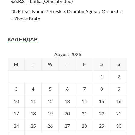
S.A.R.S. – Lutka (Official video)
DNK feat. Naum Petreski х Dzambo Agusev Orchestra
– Zivote Brate
КАЛЕНДАР
August 2026
M
T
W
T
F
S
S
1
2
3
4
5
6
7
8
9
10
11
12
13
14
15
16
17
18
19
20
21
22
23
24
25
26
27
28
29
30