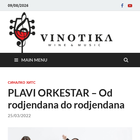
09/08/2026
Ви
Во слу
на нег
величе
Винот
MAIN MENU
СИНАЛКО ХИТС
PLAVI ORKESTAR – Od
rodjendana do rodjendana
25/03/2022