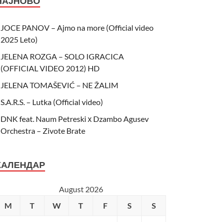
НАЈНОВО
JOCE PANOV – Ajmo na more (Official video
2025 Leto)
JELENA ROZGA – SOLO IGRACICA
(OFFICIAL VIDEO 2012) HD
JELENA TOMAŠEVIĆ – NE ŽALIM
S.A.R.S. – Lutka (Official video)
DNK feat. Naum Petreski х Dzambo Agusev
Orchestra – Zivote Brate
КАЛЕНДАР
August 2026
M
T
W
T
F
S
S