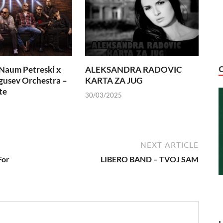
Naum Petreski х
ALEKSANDRA RADOVIC
usev Orchestra –
KARTA ZA JUG
te
30/03/2025
NEXT ARTICLE
For
LIBERO BAND – TVOJ SAM