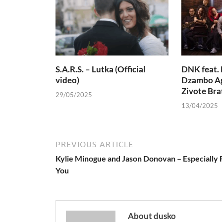
S.A.R.S. – Lutka (Official
DNK feat. 
video)
Dzambo Ag
Zivote Bra
29/05/2025
13/04/2025
PREVIOUS ARTICLE
Kylie Minogue and Jason Donovan – Especially 
You
About dusko