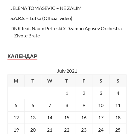
JELENA TOMAŠEVIĆ – NE ŽALIM
S.A.R.S. – Lutka (Official video)
DNK feat. Naum Petreski х Dzambo Agusev Orchestra
– Zivote Brate
КАЛЕНДАР
July 2021
M
T
W
T
F
S
S
1
2
3
4
5
6
7
8
9
10
11
12
13
14
15
16
17
18
19
20
21
22
23
24
25