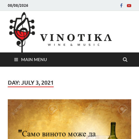
08/08/2026
Ви
Во слу
на нег
величе
Винот
MAIN MENU
DAY:
JULY 3, 2021