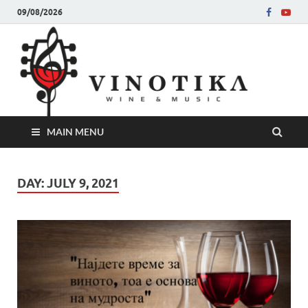
09/08/2026
Ви
Во слу
на нег
величе
Винот
MAIN MENU
DAY:
JULY 9, 2021