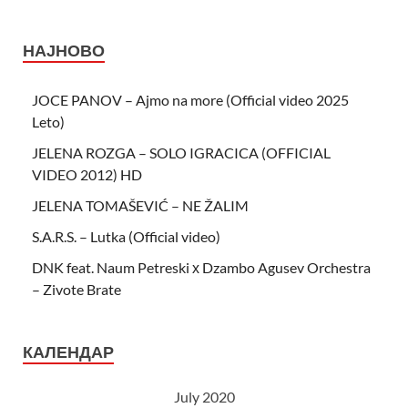
НАЈНОВО
JOCE PANOV – Ajmo na more (Official video 2025
Leto)
JELENA ROZGA – SOLO IGRACICA (OFFICIAL
VIDEO 2012) HD
JELENA TOMAŠEVIĆ – NE ŽALIM
S.A.R.S. – Lutka (Official video)
DNK feat. Naum Petreski х Dzambo Agusev Orchestra
– Zivote Brate
КАЛЕНДАР
July 2020