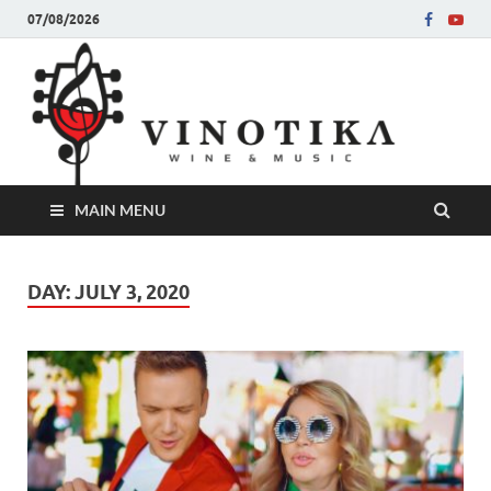
07/08/2026
Ви
Во слу
на нег
величе
Винот
MAIN MENU
DAY:
JULY 3, 2020