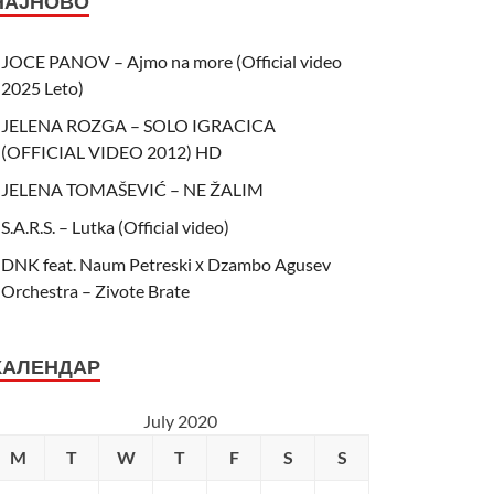
НАЈНОВО
JOCE PANOV – Ajmo na more (Official video
2025 Leto)
JELENA ROZGA – SOLO IGRACICA
(OFFICIAL VIDEO 2012) HD
JELENA TOMAŠEVIĆ – NE ŽALIM
S.A.R.S. – Lutka (Official video)
DNK feat. Naum Petreski х Dzambo Agusev
Orchestra – Zivote Brate
КАЛЕНДАР
July 2020
M
T
W
T
F
S
S