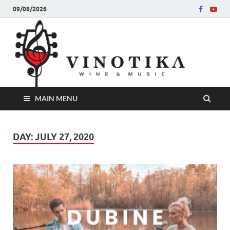
09/08/2026
Ви
Во слу
на нег
величе
Винот
MAIN MENU
DAY:
JULY 27, 2020