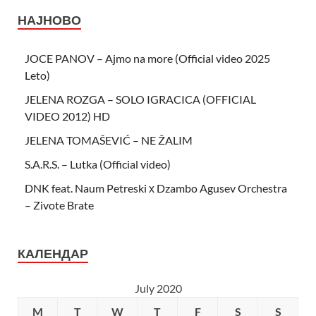
НАЈНОВО
JOCE PANOV – Ajmo na more (Official video 2025
Leto)
JELENA ROZGA – SOLO IGRACICA (OFFICIAL
VIDEO 2012) HD
JELENA TOMAŠEVIĆ – NE ŽALIM
S.A.R.S. – Lutka (Official video)
DNK feat. Naum Petreski х Dzambo Agusev Orchestra
– Zivote Brate
КАЛЕНДАР
July 2020
M
T
W
T
F
S
S