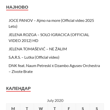
НАЈНОВО
JOCE PANOV – Ajmo na more (Official video 2025
Leto)
JELENA ROZGA – SOLO IGRACICA (OFFICIAL
VIDEO 2012) HD
JELENA TOMAŠEVIĆ – NE ŽALIM
S.A.R.S. – Lutka (Official video)
DNK feat. Naum Petreski х Dzambo Agusev Orchestra
– Zivote Brate
КАЛЕНДАР
July 2020
M
T
W
T
F
S
S