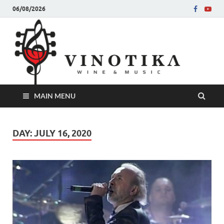
06/08/2026
Ви
Во слу
на нег
величе
Винот
MAIN MENU
DAY:
JULY 16, 2020