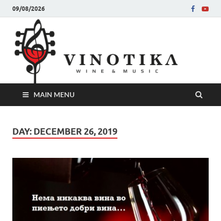
09/08/2026
Ви
Во слу
на нег
величе
Винот
MAIN MENU
DAY:
DECEMBER 26, 2019