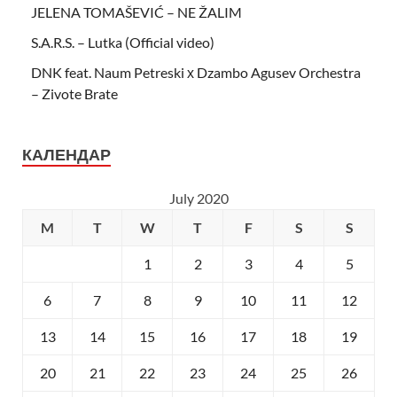
JELENA TOMAŠEVIĆ – NE ŽALIM
S.A.R.S. – Lutka (Official video)
DNK feat. Naum Petreski х Dzambo Agusev Orchestra
– Zivote Brate
КАЛЕНДАР
July 2020
M
T
W
T
F
S
S
1
2
3
4
5
6
7
8
9
10
11
12
13
14
15
16
17
18
19
20
21
22
23
24
25
26