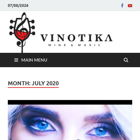
07/08/2026
Ви
Во слу
на нег
величе
Винот
MAIN MENU
MONTH:
JULY 2020