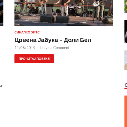
СИНАЛКО ХИТС
Црвена Јабука – Доли Бел
11/08/2019
-
Leave a Comment
ПРОЧИТАЈ ПОВЕЌЕ
и