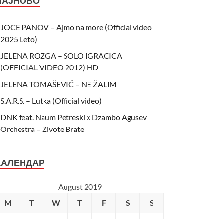
НАЈНОВО
JOCE PANOV – Ajmo na more (Official video
2025 Leto)
JELENA ROZGA – SOLO IGRACICA
(OFFICIAL VIDEO 2012) HD
JELENA TOMAŠEVIĆ – NE ŽALIM
S.A.R.S. – Lutka (Official video)
DNK feat. Naum Petreski х Dzambo Agusev
Orchestra – Zivote Brate
КАЛЕНДАР
August 2019
M
T
W
T
F
S
S