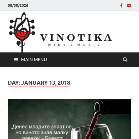
08/08/2026
Ви
Во слу
на нег
величе
Винот
MAIN MENU
DAY:
JANUARY 13, 2018