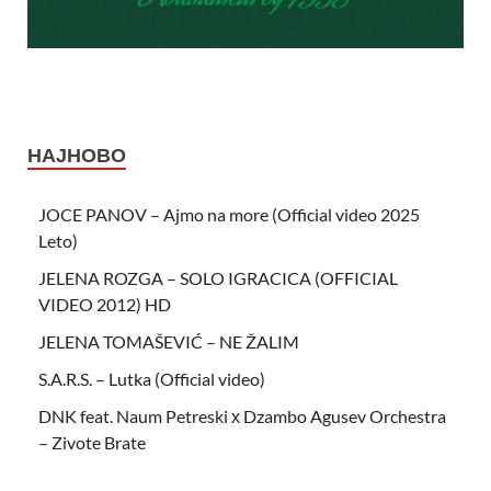
НАЈНОВО
JOCE PANOV – Ajmo na more (Official video 2025
Leto)
JELENA ROZGA – SOLO IGRACICA (OFFICIAL
VIDEO 2012) HD
JELENA TOMAŠEVIĆ – NE ŽALIM
S.A.R.S. – Lutka (Official video)
DNK feat. Naum Petreski х Dzambo Agusev Orchestra
– Zivote Brate