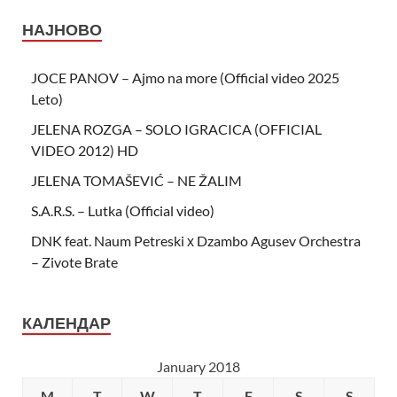
НАЈНОВО
JOCE PANOV – Ajmo na more (Official video 2025
Leto)
JELENA ROZGA – SOLO IGRACICA (OFFICIAL
VIDEO 2012) HD
JELENA TOMAŠEVIĆ – NE ŽALIM
S.A.R.S. – Lutka (Official video)
DNK feat. Naum Petreski х Dzambo Agusev Orchestra
– Zivote Brate
КАЛЕНДАР
January 2018
M
T
W
T
F
S
S