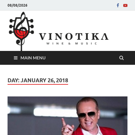
08/08/2026
Ви
Во слу
на нег
величе
Винот
MAIN MENU
DAY:
JANUARY 26, 2018