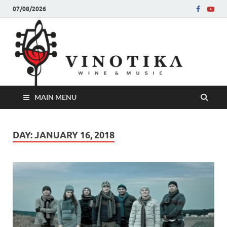
07/08/2026
Ви
Во слу
на нег
величе
Винот
MAIN MENU
DAY:
JANUARY 16, 2018