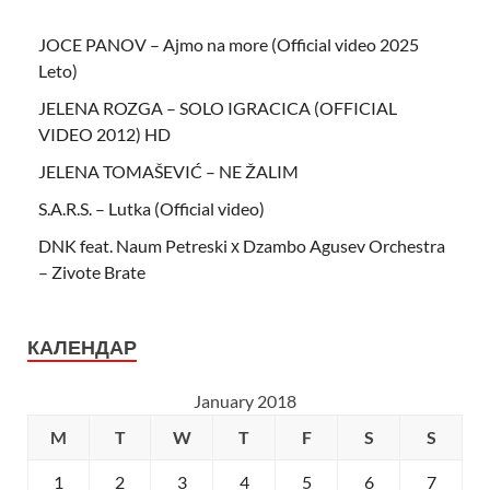
JOCE PANOV – Ajmo na more (Official video 2025
Leto)
JELENA ROZGA – SOLO IGRACICA (OFFICIAL
VIDEO 2012) HD
JELENA TOMAŠEVIĆ – NE ŽALIM
S.A.R.S. – Lutka (Official video)
DNK feat. Naum Petreski х Dzambo Agusev Orchestra
– Zivote Brate
КАЛЕНДАР
January 2018
M
T
W
T
F
S
S
1
2
3
4
5
6
7