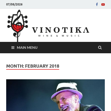
07/08/2026
Ви
Во слу
на нег
величе
Винот
MAIN MENU
MONTH:
FEBRUARY 2018