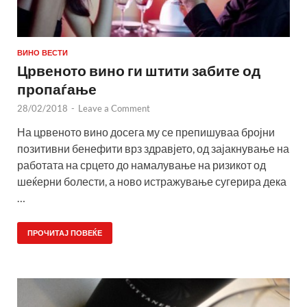
ВИНО ВЕСТИ
Црвеното вино ги штити забите од
пропаѓање
28/02/2018
-
Leave a Comment
На црвеното вино досега му се препишуваа бројни
позитивни бенефити врз здравјето, од зајакнување на
работата на срцето до намалување на ризикот од
шеќерни болести, а ново истражување сугерира дека
…
ПРОЧИТАЈ ПОВЕЌЕ