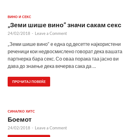
ВИНО И СЕКС
„Земи шише вино“ значи сакам секс
24/02/2018
-
Leave a Comment
„Земи шише вино“ е една од десетте најкористени
реченици кои недвосмислено говорат дека вашата
партнерка бара секс. Со оваа порака таа јасно ви
дава до знаење дека вечерва сака да …
ПРОЧИТАЈ ПОВЕЌЕ
СИНАЛКО ХИТС
Боемот
24/02/2018
-
Leave a Comment