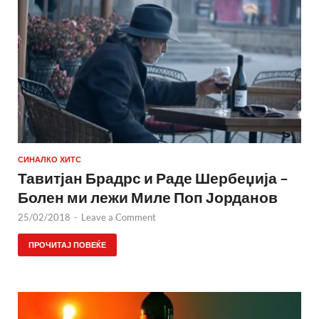
СИНАЛКО ХИТС
Тавитјан Брадрс и Раде Шербеџија –
Болен ми лежи Миле Поп Јорданов
25/02/2018
-
Leave a Comment
ПРОЧИТАЈ ПОВЕЌЕ