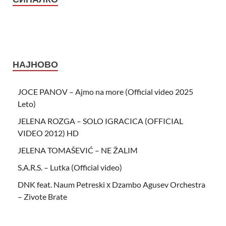
НАЈНОВО
JOCE PANOV – Ajmo na more (Official video 2025
Leto)
JELENA ROZGA – SOLO IGRACICA (OFFICIAL
VIDEO 2012) HD
JELENA TOMAŠEVIĆ – NE ŽALIM
S.A.R.S. – Lutka (Official video)
DNK feat. Naum Petreski х Dzambo Agusev Orchestra
– Zivote Brate