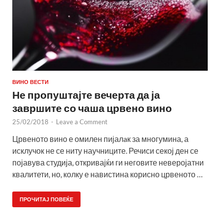
ВИНО ВЕСТИ
Не пропуштајте вечерта да ја
завршите со чаша црвено вино
25/02/2018
-
Leave a Comment
Црвеното вино е омилен пијалaк за многумина, а
исклучок не се ниту научниците. Речиси секој ден се
појавува студија, откривајќи ги неговите неверојатни
квалитети, но, колку е навистина корисно црвеното …
ПРОЧИТАЈ ПОВЕЌЕ