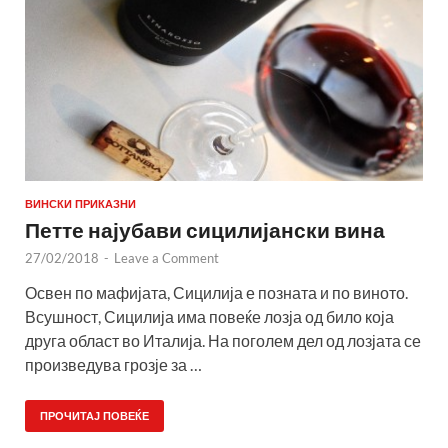
ВИНСКИ ПРИКАЗНИ
Петте најубави сицилијански вина
27/02/2018
-
Leave a Comment
Освен по мафијата, Сицилија е позната и по виното.
Всушност, Сицилија има повеќе лозја од било која
друга област во Италија. На поголем дел од лозјата се
произведува грозје за …
ПРОЧИТАЈ ПОВЕЌЕ