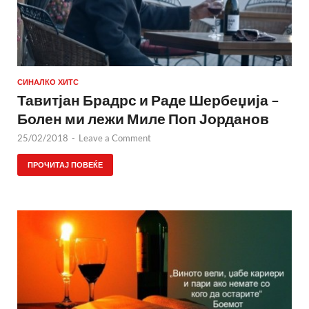
СИНАЛКО ХИТС
Тавитјан Брадрс и Раде Шербеџија –
Болен ми лежи Миле Поп Јорданов
25/02/2018
-
Leave a Comment
ПРОЧИТАЈ ПОВЕЌЕ