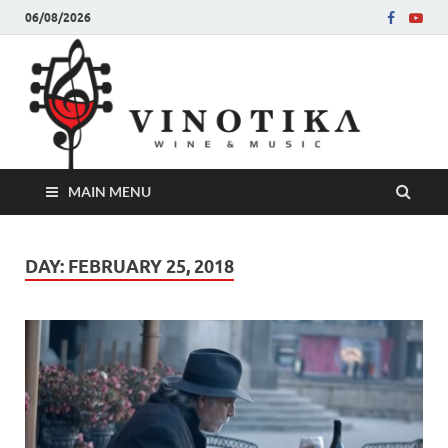
06/08/2026
Ви
Во слу
на нег
величе
Винот
MAIN MENU
DAY:
FEBRUARY 25, 2018