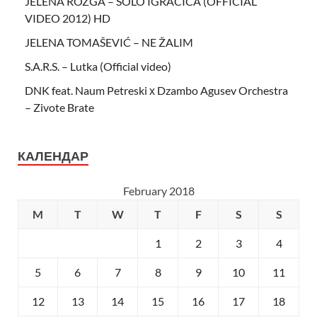
JELENA ROZGA – SOLO IGRACICA (OFFICIAL
VIDEO 2012) HD
JELENA TOMAŠEVIĆ – NE ŽALIM
S.A.R.S. – Lutka (Official video)
DNK feat. Naum Petreski х Dzambo Agusev Orchestra
– Zivote Brate
КАЛЕНДАР
February 2018
M
T
W
T
F
S
S
1
2
3
4
5
6
7
8
9
10
11
12
13
14
15
16
17
18