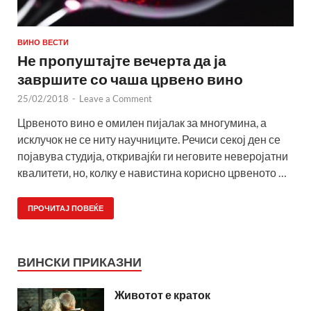
ВИНО ВЕСТИ
Не пропуштајте вечерта да ја
завршите со чаша црвено вино
25/02/2018
-
Leave a Comment
Црвеното вино е омилен пијалaк за многумина, а
исклучок не се ниту научниците. Речиси секој ден се
појавува студија, откривајќи ги неговите неверојатни
квалитети, но, колку е навистина корисно црвеното …
ПРОЧИТАЈ ПОВЕЌЕ
ВИНСКИ ПРИКАЗНИ
Животот е краток