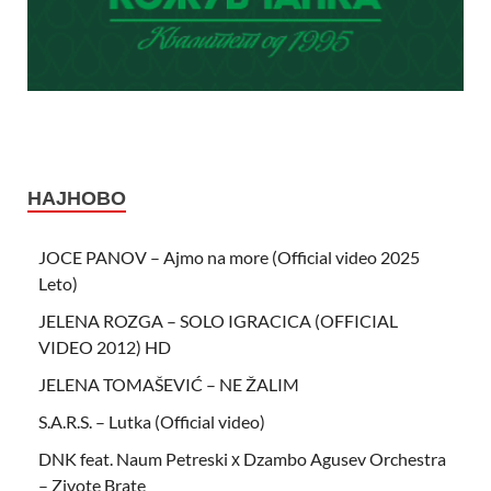
НАЈНОВО
JOCE PANOV – Ajmo na more (Official video 2025
Leto)
JELENA ROZGA – SOLO IGRACICA (OFFICIAL
VIDEO 2012) HD
JELENA TOMAŠEVIĆ – NE ŽALIM
S.A.R.S. – Lutka (Official video)
DNK feat. Naum Petreski х Dzambo Agusev Orchestra
– Zivote Brate