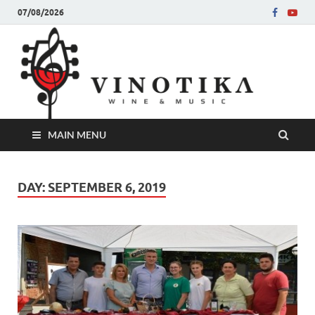
07/08/2026
Ви
Во слу
на нег
величе
Винот
MAIN MENU
DAY:
SEPTEMBER 6, 2019