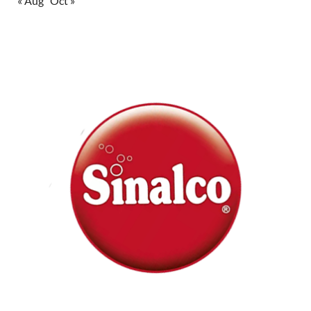
« Aug
Oct »