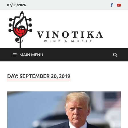
07/08/2026
Ви
Во слу
на нег
величе
Винот
MAIN MENU
DAY:
SEPTEMBER 20, 2019