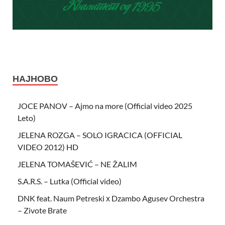
НАЈНОВО
JOCE PANOV – Ajmo na more (Official video 2025
Leto)
JELENA ROZGA – SOLO IGRACICA (OFFICIAL
VIDEO 2012) HD
JELENA TOMAŠEVIĆ – NE ŽALIM
S.A.R.S. – Lutka (Official video)
DNK feat. Naum Petreski х Dzambo Agusev Orchestra
– Zivote Brate