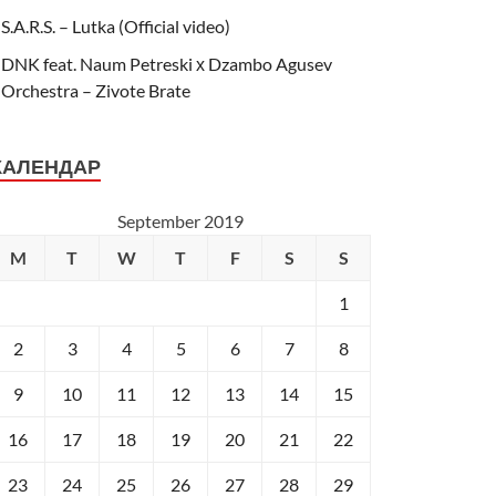
S.A.R.S. – Lutka (Official video)
DNK feat. Naum Petreski х Dzambo Agusev
Orchestra – Zivote Brate
КАЛЕНДАР
September 2019
M
T
W
T
F
S
S
1
2
3
4
5
6
7
8
9
10
11
12
13
14
15
16
17
18
19
20
21
22
23
24
25
26
27
28
29