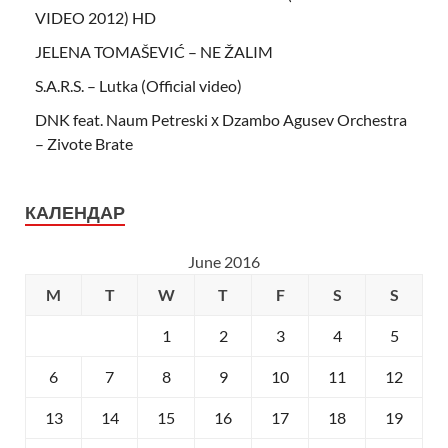
VIDEO 2012) HD
JELENA TOMAŠEVIĆ – NE ŽALIM
S.A.R.S. – Lutka (Official video)
DNK feat. Naum Petreski х Dzambo Agusev Orchestra
– Zivote Brate
КАЛЕНДАР
June 2016
M
T
W
T
F
S
S
1
2
3
4
5
6
7
8
9
10
11
12
13
14
15
16
17
18
19