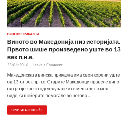
ВИНСКИ ПРИКАЗНИ
Виното во Македонија низ историјата.
Првото шише произведено уште во 13
век п.н.е.
25/06/2016
-
Leave a Comment
Македонската винска приказна има свои корени уште
од 13-от век пр.н.е. Старите Македонци правеле вино
од грозје кое го одгледувале и го мешале со мед
бидејќи шеќерите помагале во негово …
ПРОЧИТАЈ ПОВЕЌЕ