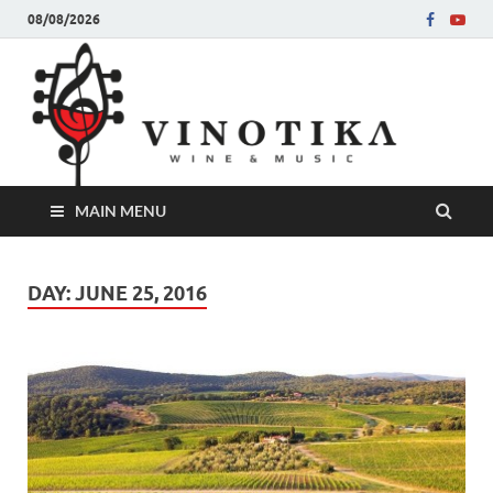
08/08/2026
Ви
Во слу
на нег
величе
Винот
MAIN MENU
DAY:
JUNE 25, 2016