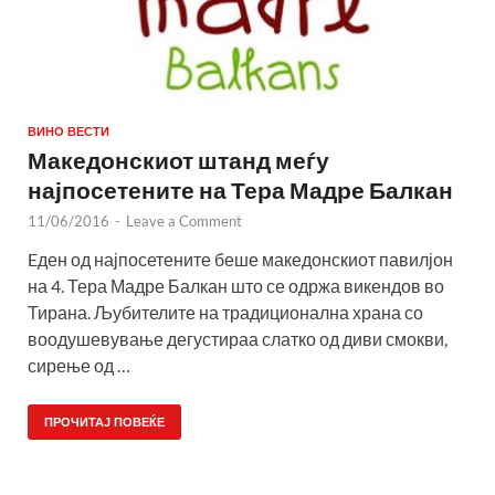
ВИНО ВЕСТИ
Македонскиот штанд меѓу
најпосетените на Тера Мадре Балкан
11/06/2016
-
Leave a Comment
Eден од најпосетените беше македонскиот павилјон
на 4. Тера Мадре Балкан што се одржа викендов во
Тирана. Љубителите на традиционална храна со
воодушевување дегустираа слатко од диви смокви,
сирење од …
ПРОЧИТАЈ ПОВЕЌЕ