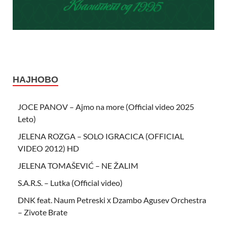
НАЈНОВО
JOCE PANOV – Ajmo na more (Official video 2025
Leto)
JELENA ROZGA – SOLO IGRACICA (OFFICIAL
VIDEO 2012) HD
JELENA TOMAŠEVIĆ – NE ŽALIM
S.A.R.S. – Lutka (Official video)
DNK feat. Naum Petreski х Dzambo Agusev Orchestra
– Zivote Brate