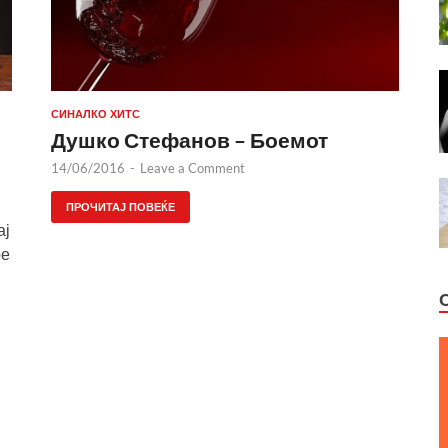
СИНАЛКО ХИТС
Душко Стефанов – Боемот
14/06/2016
-
Leave a Comment
ПРОЧИТАЈ ПОВЕЌЕ
ај
ое