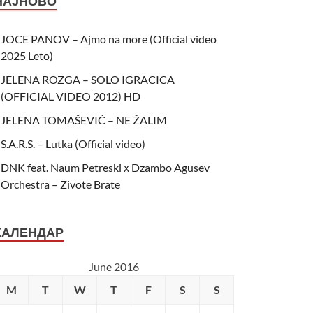
НАЈНОВО
JOCE PANOV – Ajmo na more (Official video
2025 Leto)
JELENA ROZGA – SOLO IGRACICA
(OFFICIAL VIDEO 2012) HD
JELENA TOMAŠEVIĆ – NE ŽALIM
S.A.R.S. – Lutka (Official video)
DNK feat. Naum Petreski х Dzambo Agusev
Orchestra – Zivote Brate
КАЛЕНДАР
June 2016
M
T
W
T
F
S
S