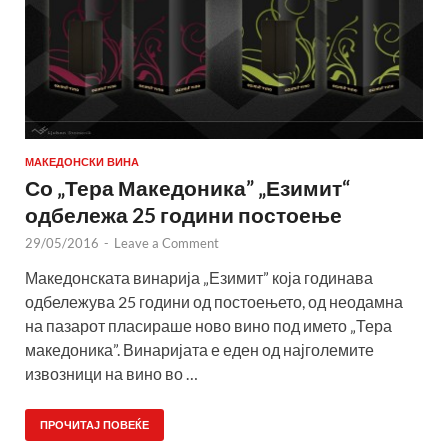
МАКЕДОНСКИ ВИНА
Со „Тера Македоника” „Езимит“
одбележа 25 години постоење
29/05/2016
-
Leave a Comment
Македонската винарија „Езимит” која годинава
одбележува 25 години од постоењето, од неодамна
на пазарот пласираше ново вино под името „Тера
македоника”. Винаријата е еден од најголемите
извозници на вино во …
ПРОЧИТАЈ ПОВЕЌЕ