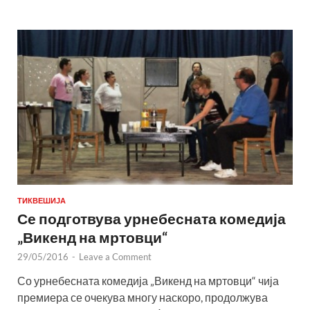
ТИКВЕШИЈА
Се подготвува урнебесната комедија
„Викенд на мртовци“
29/05/2016
-
Leave a Comment
Со урнебесната комедија „Викенд на мртовци“ чија
премиера се очекува многу наскоро, продолжува