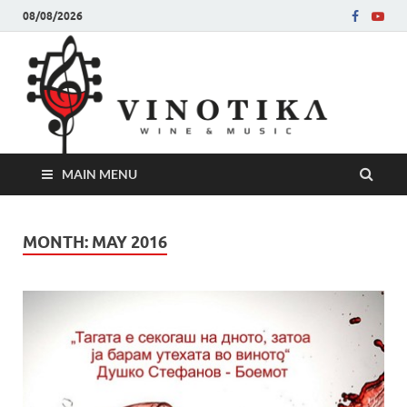
08/08/2026
Ви
Во слу
на нег
величе
Винот
MAIN MENU
MONTH:
MAY 2016