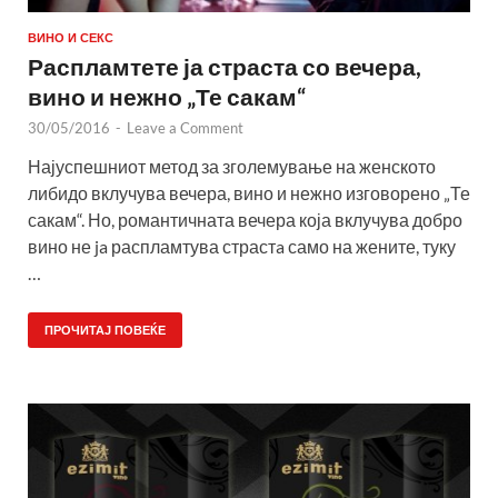
ВИНО И СЕКС
Распламтете ја страста со вечера,
вино и нежно „Те сакам“
30/05/2016
-
Leave a Comment
Најуспешниот метод за зголемување на женското
либидо вклучува вечера, вино и нежно изговорено „Те
сакам“. Но, романтичната вечера која вклучува добро
вино не ja распламтува страстa само на жените, туку
…
ПРОЧИТАЈ ПОВЕЌЕ