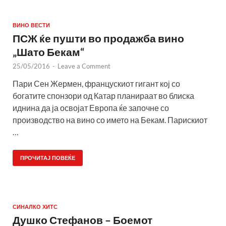
ВИНО ВЕСТИ
ПСЖ ќе пушти во продажба вино
„Шато Бекам“
25/05/2016
-
Leave a Comment
Пари Сен Жермен, францускиот гигант кој со
богатите спонзори од Катар планираат во блиска
иднина да ја освојат Европа ќе започне со
производство на вино со името на Бекам. Парискиот
…
ПРОЧИТАЈ ПОВЕЌЕ
СИНАЛКО ХИТС
Душко Стефанов – Боемот