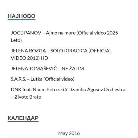
НАЈНОВО
JOCE PANOV – Ajmo na more (Official video 2025
Leto)
JELENA ROZGA – SOLO IGRACICA (OFFICIAL
VIDEO 2012) HD
JELENA TOMAŠEVIĆ – NE ŽALIM
S.A.R.S. – Lutka (Official video)
DNK feat. Naum Petreski х Dzambo Agusev Orchestra
– Zivote Brate
КАЛЕНДАР
May 2016