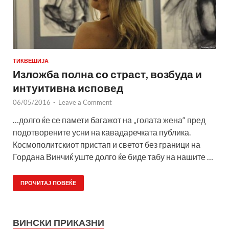
ТИКВЕШИЈА
Изложба полна со страст, возбуда и
интуитивна исповед
06/05/2016
-
Leave a Comment
…долго ќе се памети багажот на „голата жена“ пред
подотворените усни на кавадаречката публика.
Космополитскиот пристап и светот без граници на
Гордана Винчиќ уште долго ќе биде табу на нашите …
ПРОЧИТАЈ ПОВЕЌЕ
ВИНСКИ ПРИКАЗНИ