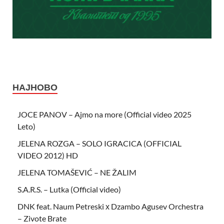
НАЈНОВО
JOCE PANOV – Ajmo na more (Official video 2025
Leto)
JELENA ROZGA – SOLO IGRACICA (OFFICIAL
VIDEO 2012) HD
JELENA TOMAŠEVIĆ – NE ŽALIM
S.A.R.S. – Lutka (Official video)
DNK feat. Naum Petreski х Dzambo Agusev Orchestra
– Zivote Brate