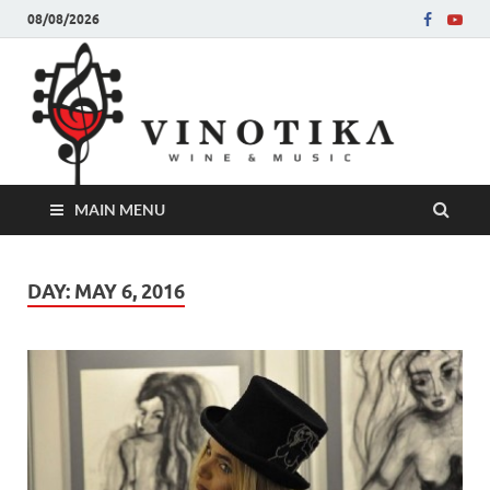
08/08/2026
Ви
Во слу
на нег
величе
Винот
MAIN MENU
DAY:
MAY 6, 2016