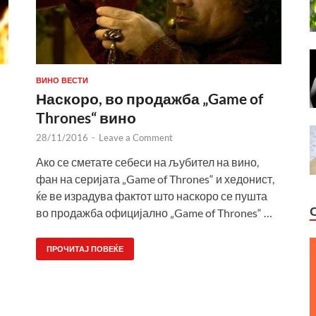
ВИНО ВЕСТИ
Наскоро, во продажба „Game of
Thrones“ вино
28/11/2016
-
Leave a Comment
Ако се сметате себеси на љубител на вино,
фан на серијата „Game of Thrones“ и хедонист,
ќе ве израдува фактот што наскоро се пушта
во продажба официјално „Game of Thrones“ …
ПРОЧИТАЈ ПОВЕЌЕ