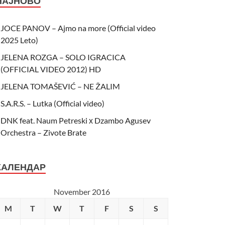
НАЈНОВО
JOCE PANOV – Ajmo na more (Official video
2025 Leto)
JELENA ROZGA – SOLO IGRACICA
(OFFICIAL VIDEO 2012) HD
JELENA TOMAŠEVIĆ – NE ŽALIM
S.A.R.S. – Lutka (Official video)
DNK feat. Naum Petreski х Dzambo Agusev
Orchestra – Zivote Brate
КАЛЕНДАР
November 2016
M
T
W
T
F
S
S