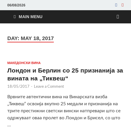
06/08/2026
MAIN MENU
Винотика
Во служба на неговото величество, Виното
DAY:
MAY 18, 2017
МАКЕДОНСКИ ВИНА
Лондон и Берлин со 25 признанија за
вината на „Тиквеш“
18/05/2017
-
Leave a Comment
Врвните автентични вина на Винарската визба
„Тиквеш“ освоија вкупно 25 медали и признанија на
трите престижни светски вински натпревари што се
одржуваат оваа пролет во Лондон и Брисел, со што
…