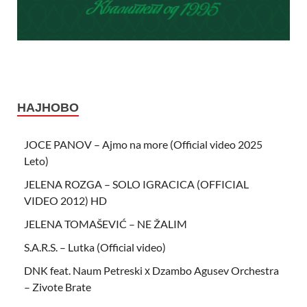
НАЈНОВО
JOCE PANOV – Ajmo na more (Official video 2025
Leto)
JELENA ROZGA – SOLO IGRACICA (OFFICIAL
VIDEO 2012) HD
JELENA TOMAŠEVIĆ – NE ŽALIM
S.A.R.S. – Lutka (Official video)
DNK feat. Naum Petreski х Dzambo Agusev Orchestra
– Zivote Brate