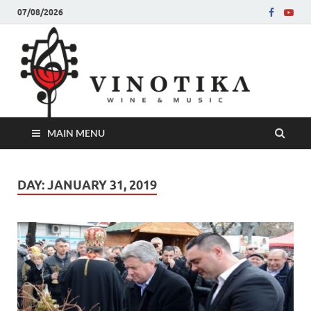
07/08/2026
Ви
Во слу
на нег
величе
Винот
MAIN MENU
DAY:
JANUARY 31, 2019