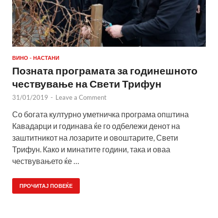
ВИНО - НАСТАНИ
Позната програмата за годинешното
чествување на Свети Трифун
31/01/2019
-
Leave a Comment
Со богата културно уметничка програма општина
Кавадарци и годинава ќе го одбележи денот на
заштитникот на лозарите и овоштарите, Свети
Трифун. Како и минатите години, така и оваа
чествувањето ќе …
ПРОЧИТАЈ ПОВЕЌЕ