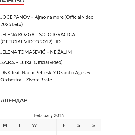
НАЈНОВО
JOCE PANOV – Ajmo na more (Official video
2025 Leto)
JELENA ROZGA – SOLO IGRACICA
(OFFICIAL VIDEO 2012) HD
JELENA TOMAŠEVIĆ – NE ŽALIM
S.A.R.S. – Lutka (Official video)
DNK feat. Naum Petreski х Dzambo Agusev
Orchestra – Zivote Brate
КАЛЕНДАР
February 2019
M
T
W
T
F
S
S