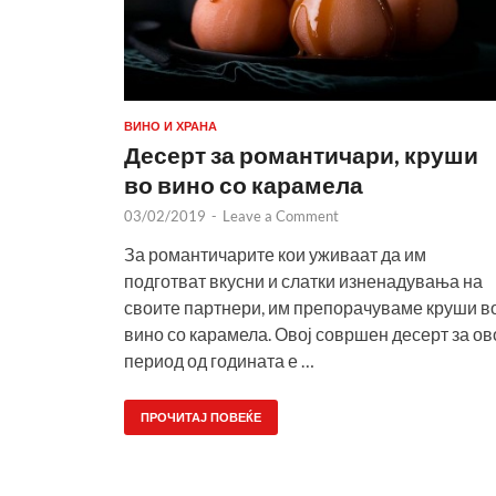
ВИНО И ХРАНА
Десерт за романтичари, круши
во вино со карамела
03/02/2019
-
Leave a Comment
За романтичарите кои уживаат да им
подготват вкусни и слатки изненадувања на
своите партнери, им препорачуваме круши в
вино со карамела. Овој совршен десерт за ов
период од годината е …
ПРОЧИТАЈ ПОВЕЌЕ