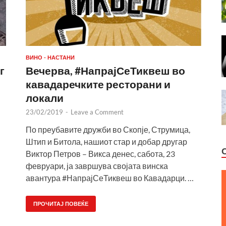
ВИНО - НАСТАНИ
г
Вечерва, #НапрајСеТиквеш во
кавадаречките ресторани и
локали
23/02/2019
-
Leave a Comment
По преубавите дружби во Скопје, Струмица,
Штип и Битола, нашиот стар и добар другар
Виктор Петров – Викса денес, сабота, 23
февруари, ја завршува својата винска
авантура #НапрајСеТиквеш во Кавадарци. …
ПРОЧИТАЈ ПОВЕЌЕ