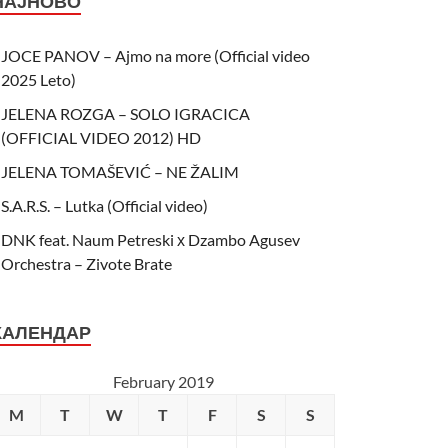
НАЈНОВО
JOCE PANOV – Ajmo na more (Official video
2025 Leto)
JELENA ROZGA – SOLO IGRACICA
(OFFICIAL VIDEO 2012) HD
JELENA TOMAŠEVIĆ – NE ŽALIM
S.A.R.S. – Lutka (Official video)
DNK feat. Naum Petreski х Dzambo Agusev
Orchestra – Zivote Brate
КАЛЕНДАР
February 2019
M
T
W
T
F
S
S