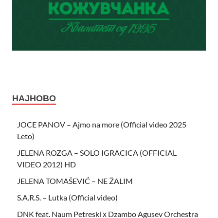
НАЈНОВО
JOCE PANOV – Ajmo na more (Official video 2025
Leto)
JELENA ROZGA – SOLO IGRACICA (OFFICIAL
VIDEO 2012) HD
JELENA TOMAŠEVIĆ – NE ŽALIM
S.A.R.S. – Lutka (Official video)
DNK feat. Naum Petreski х Dzambo Agusev Orchestra