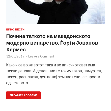
ВИНО ВЕСТИ
Почина таткото на македонското
модерно винарство, Ѓорѓи Јованов –
Хермес
12/03/2019
-
Leave a Comment
Како и се во животот, така и во винскиот свет има
тажни денови. А денешниот е токму таков, намуртен,
тажен, расплакан, ден во кој земниот свет се прости
од неговото …
ПРОЧИТАЈ ПОВЕЌЕ