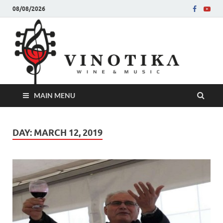
08/08/2026
Ви
Во слу
на нег
величе
Винот
MAIN MENU
DAY:
MARCH 12, 2019