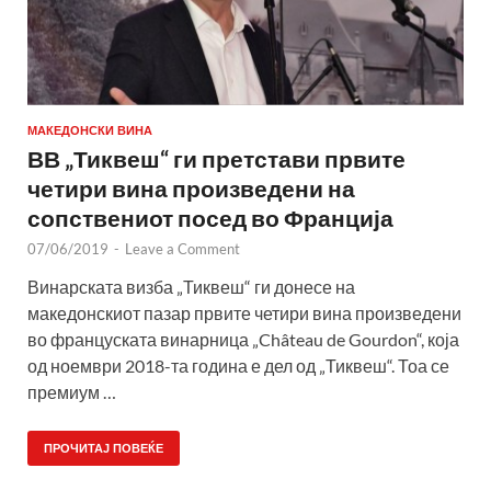
МАКЕДОНСКИ ВИНА
ВВ „Тиквеш“ ги претстави првите
четири вина произведени на
сопствениот посед во Франција
07/06/2019
-
Leave a Comment
Винарската визба „Тиквеш“ ги донесе на
македонскиот пазар првите четири вина произведени
во француската винарница „Château de Gourdon“, која
од ноември 2018-та година е дел од „Тиквеш“. Тоа се
премиум …
ПРОЧИТАЈ ПОВЕЌЕ