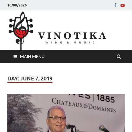
10/08/2026
Ви
Во слу
на нег
величе
Винот
MAIN MENU
DAY:
JUNE 7, 2019