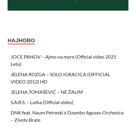
НАЈНОВО
JOCE PANOV – Ajmo na more (Official video 2025
Leto)
JELENA ROZGA – SOLO IGRACICA (OFFICIAL
VIDEO 2012) HD
JELENA TOMAŠEVIĆ – NE ŽALIM
S.A.R.S. – Lutka (Official video)
DNK feat. Naum Petreski х Dzambo Agusev Orchestra
– Zivote Brate