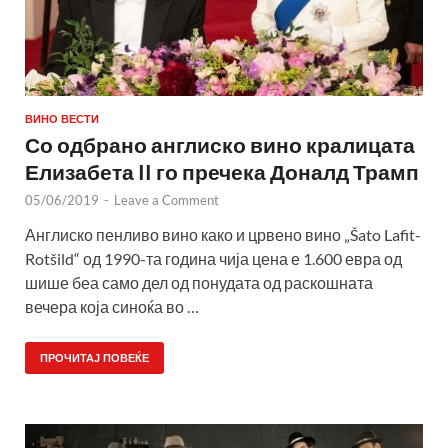
ВИНО ВЕСТИ
Со одбрано англиско вино кралицата
Елизабета II го пречека Доналд Трамп
05/06/2019
-
Leave a Comment
Англиско пенливо вино како и црвено вино „Šato Lafit-
Rotšild“ од 1990-та година чија цена е 1.600 евра од
шише беа само дел од понудата од раскошната
вечера која синоќа во …
ПРОЧИТАЈ ПОВЕЌЕ