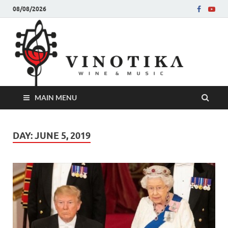
08/08/2026
Ви
Во слу
на нег
величе
Винот
MAIN MENU
DAY:
JUNE 5, 2019