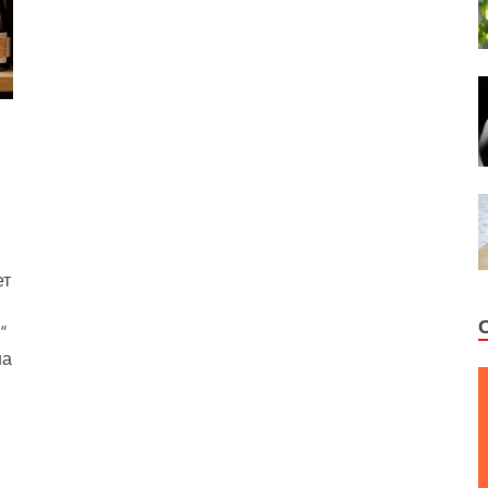
ет
“
на