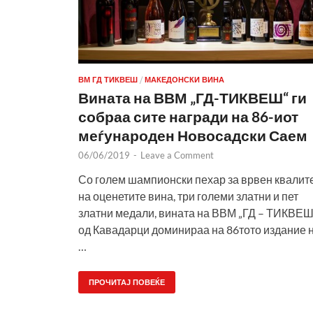
ВМ ГД ТИКВЕШ
/
МАКЕДОНСКИ ВИНА
Вината на ВВМ „ГД-ТИКВЕШ“ ги
собраа сите награди на 86-иот
меѓународен Новосадски Саем
06/06/2019
-
Leave a Comment
Со голем шампионски пехар за врвен квалит
на оценетите вина, три големи златни и пет
златни медали, вината на ВВМ „ГД – ТИКВЕШ
од Кавадарци доминираа на 86тото издание 
…
ПРОЧИТАЈ ПОВЕЌЕ