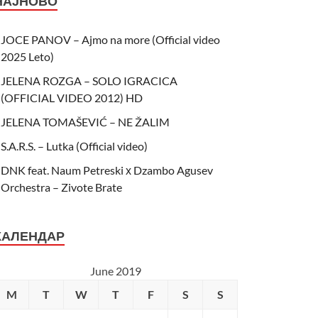
НАЈНОВО
JOCE PANOV – Ajmo na more (Official video
2025 Leto)
JELENA ROZGA – SOLO IGRACICA
(OFFICIAL VIDEO 2012) HD
JELENA TOMAŠEVIĆ – NE ŽALIM
S.A.R.S. – Lutka (Official video)
DNK feat. Naum Petreski х Dzambo Agusev
Orchestra – Zivote Brate
КАЛЕНДАР
June 2019
M
T
W
T
F
S
S