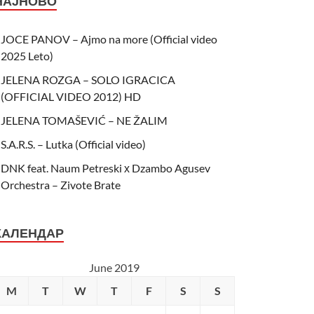
НАЈНОВО
JOCE PANOV – Ajmo na more (Official video
2025 Leto)
JELENA ROZGA – SOLO IGRACICA
(OFFICIAL VIDEO 2012) HD
JELENA TOMAŠEVIĆ – NE ŽALIM
S.A.R.S. – Lutka (Official video)
DNK feat. Naum Petreski х Dzambo Agusev
Orchestra – Zivote Brate
КАЛЕНДАР
June 2019
M
T
W
T
F
S
S