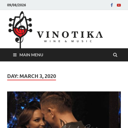
09/08/2026
Ви
Во слу
на нег
величе
Винот
MAIN MENU
DAY:
MARCH 3, 2020