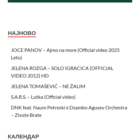
НАЈНОВО
JOCE PANOV – Ajmo na more (Official video 2025
Leto)
JELENA ROZGA – SOLO IGRACICA (OFFICIAL
VIDEO 2012) HD
JELENA TOMAŠEVIĆ – NE ŽALIM
S.A.R.S. – Lutka (Official video)
DNK feat. Naum Petreski х Dzambo Agusev Orchestra
– Zivote Brate
КАЛЕНДАР