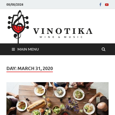
08/08/2026
Ви
Во слу
на нег
величе
Винот
MAIN MENU
DAY:
MARCH 31, 2020