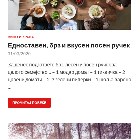
ВИНО И ХРАНА
Едноставен, брз и вкусен посен ручек
31/03/2020
За денес подгответе брз, лесен и посен ручек за
целото семејство… – 1 модар домат – 1 тиквичка – 2
црвени домати – 2-3 зелени пиперки – 1 шоља варено
…
ПРОЧИТАЈ ПОВЕЌЕ