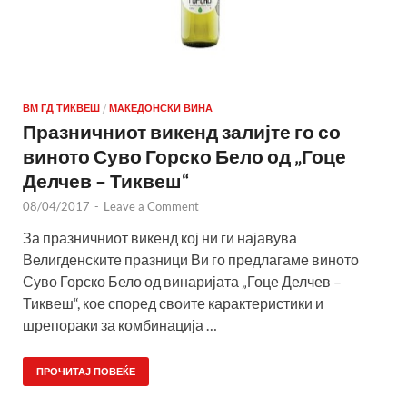
ВМ ГД ТИКВЕШ
/
МАКЕДОНСКИ ВИНА
Празничниот викенд залијте го со
виното Суво Горско Бело од „Гоце
Делчев – Тиквеш“
08/04/2017
-
Leave a Comment
За празничниот викенд кој ни ги најавува
Велигденските празници Ви го предлагаме виното
Суво Горско Бело од винаријата „Гоце Делчев –
Тиквеш“, кое според своите карактеристики и
шрепораки за комбинација …
ПРОЧИТАЈ ПОВЕЌЕ