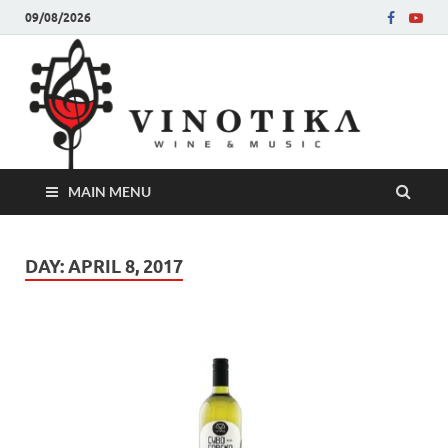
09/08/2026
Ви
Во слу
на нег
величе
Винот
MAIN MENU
DAY:
APRIL 8, 2017