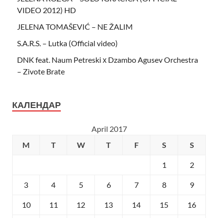
VIDEO 2012) HD
JELENA TOMAŠEVIĆ – NE ŽALIM
S.A.R.S. – Lutka (Official video)
DNK feat. Naum Petreski х Dzambo Agusev Orchestra
– Zivote Brate
КАЛЕНДАР
April 2017
M
T
W
T
F
S
S
1
2
3
4
5
6
7
8
9
10
11
12
13
14
15
16